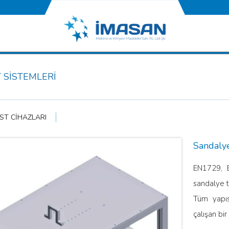
 SİSTEMLERİ
ST CİHAZLARI
Sandaly
EN1729, 
sandalye te
Tüm yapıs
çalışan bir