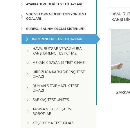
AYAKKABI VE DERİ TEST CİHAZLARI
HAVA, RÜ
VOC VE FORMALDEHIT EMİSYON TEST
ODALARI
KARŞI Dİ
SÜREKLİ SALINIM ÖLÇÜM SİSTEMLERİ
KAPI PENCERE TEST CİHAZLARI
HAVA, RÜZGAR VE YAĞMURA
KARŞI DİRENÇ TEST CİHAZI
MEKANİK DAYANIM TEST CİHAZI
HIRSIZLIĞA KARŞI DİRENÇ TEST
CİHAZI
DUMAN SIZDIRMAZLIK TEST
CİHAZI
SARKAÇ
SARKAÇ TEST ÜNİTESİ
TAŞIMA VE YERLEŞTİRME
ROBOTLARI
KÖŞE KIRMA TEST CİHAZI